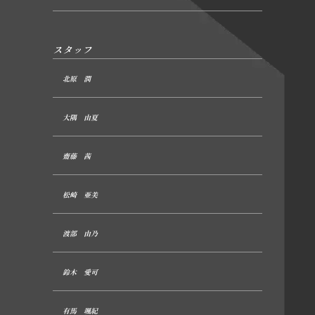
スタッフ
北原 潤
大隅 由夏
齋藤 茜
松崎 亜美
渡部 由乃
鈴木 愛可
有馬 颯紀