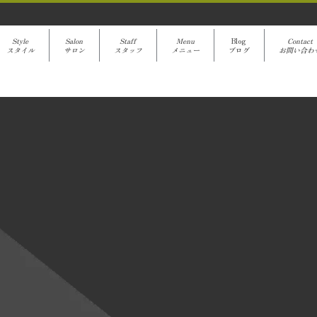
Style
Salon
Staff
Menu
Blog
Contact
スタイル
サロン
スタッフ
メニュー
ブログ
お問い合わ
avanti Blog
[%title%]
[%article%]
クーポンでご予約
[%category%]
[%article_date_notime%]