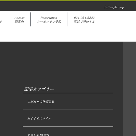
InfinityGroup
Access
Reservation
024-934-6222
せ
道案内
クーポンでご予約
電話で予約する
記事カテゴリー
こだわりの仕事道具
おすすめスタイル
サロンのNEWS