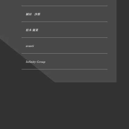
植田 沙那
松本 優菜
avanti
Infinity Group