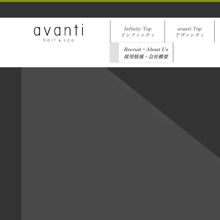
Infinity Top
avanti Top
インフィニティ
アヴァンティ
Recruit・About Us
採用情報・会社概要
[%list_start%]