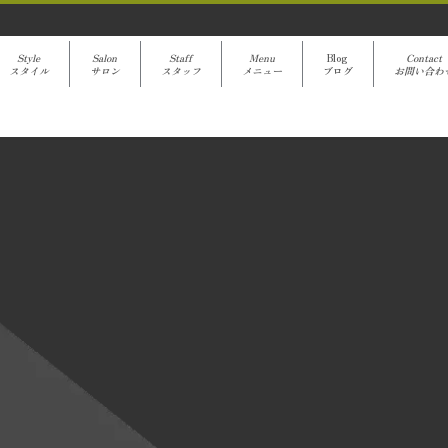
Style
Salon
Staff
Menu
Blog
Contact
スタイル
サロン
スタッフ
メニュー
ブログ
お問い合わ
avanti Blog
[%title%]
[%article%]
クーポンでご予約
[%category%]
[%article_date_notime%]