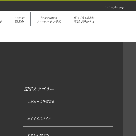
InfinityGroup
Access
Reservation
024-934-6222
せ
道案内
クーポンでご予約
電話で予約する
記事カテゴリー
こだわりの仕事道具
おすすめスタイル
サロンのNEWS