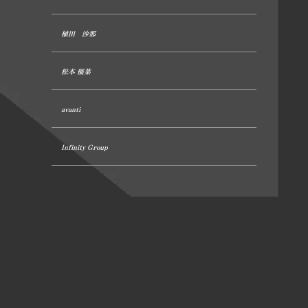
植田 沙那
松本 優菜
avanti
Infinity Group