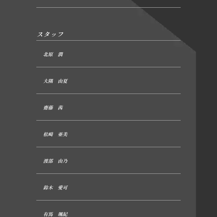
スタッフ
北原 潤
大隅 由夏
齋藤 茜
松崎 亜美
渡部 由乃
鈴木 愛可
有馬 颯紀