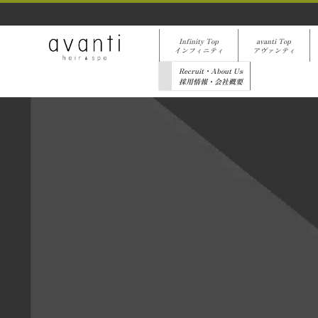
Infinity Top
avanti Top
インフィニティ
アヴァンティ
Recruit・About Us
採用情報・会社概要
[%list_start%]