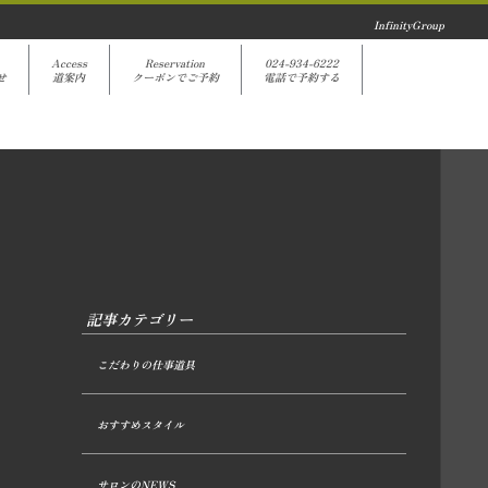
InfinityGroup
Access
Reservation
024-934-6222
せ
道案内
クーポンでご予約
電話で予約する
記事カテゴリー
こだわりの仕事道具
おすすめスタイル
サロンのNEWS