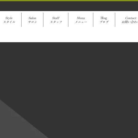
Style
Salon
Staff
Menu
Blog
Contact
スタイル
サロン
スタッフ
メニュー
ブログ
お問い合わ
avanti Blog
[%title%]
[%article%]
クーポンでご予約
[%category%]
[%article_date_notime%]