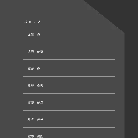
スタッフ
北原 潤
大隅 由夏
齋藤 茜
松崎 亜美
渡部 由乃
鈴木 愛可
有馬 颯紀