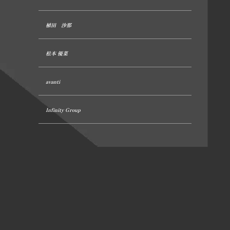
植田 沙那
松本 優菜
avanti
Infinity Group