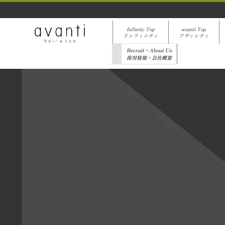
Infinity Top
avanti Top
インフィニティ
アヴァンティ
Recruit・About Us
採用情報・会社概要
[%list_start%]