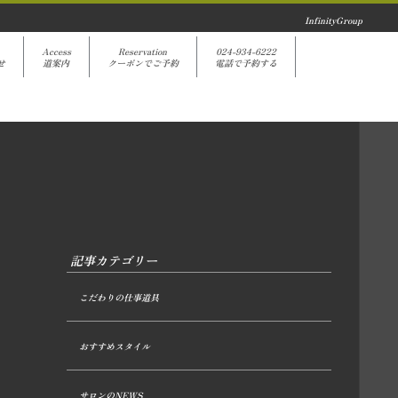
InfinityGroup
Access
Reservation
024-934-6222
せ
道案内
クーポンでご予約
電話で予約する
記事カテゴリー
こだわりの仕事道具
おすすめスタイル
サロンのNEWS