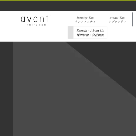
Infinity Top
avanti Top
インフィニティ
アヴァンティ
Recruit・About Us
採用情報・会社概要
[%list_start%]