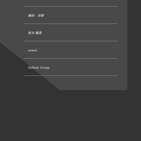
植田 沙那
松本 優菜
avanti
Infinity Group