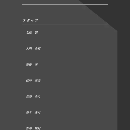
スタッフ
北原 潤
大隅 由夏
齋藤 茜
松崎 亜美
渡部 由乃
鈴木 愛可
有馬 颯紀