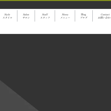
Style
Salon
Staff
Menu
Blog
Contact
スタイル
サロン
スタッフ
メニュー
ブログ
お問い合わ
avanti Blog
[%title%]
[%article%]
クーポンでご予約
[%category%]
[%article_date_notime%]