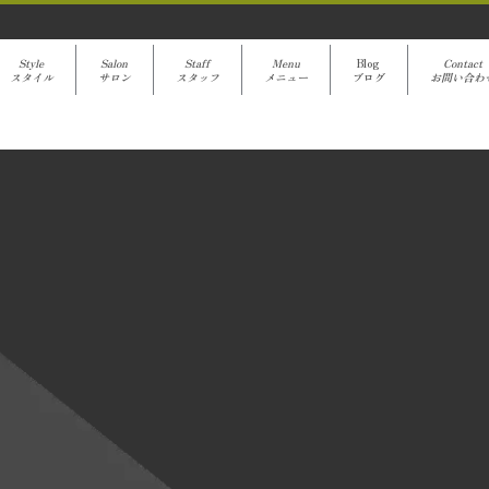
Style
Salon
Staff
Menu
Blog
Contact
スタイル
サロン
スタッフ
メニュー
ブログ
お問い合わ
avanti Blog
[%title%]
[%article%]
クーポンでご予約
[%category%]
[%article_date_notime%]