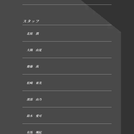
スタッフ
北原 潤
大隅 由夏
齋藤 茜
松崎 亜美
渡部 由乃
鈴木 愛可
有馬 颯紀