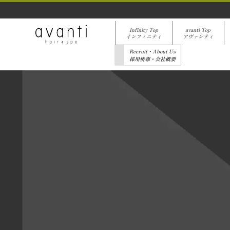
Infinity Top
avanti Top
インフィニティ
アヴァンティ
Recruit・About Us
採用情報・会社概要
[%list_start%]