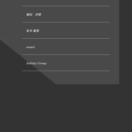
植田 沙那
松本 優菜
avanti
Infinity Group