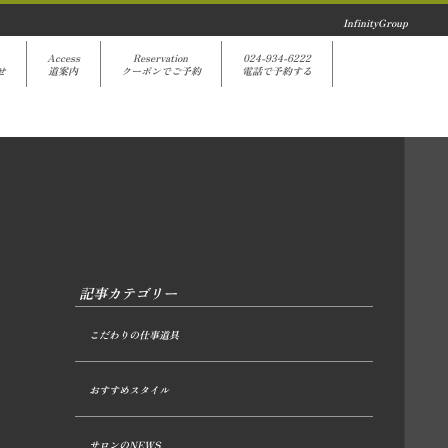
InfinityGroup
Access
Reservation
024-934-6222
せ
道案内
クーポンでご予約
電話で予約する
記事カテゴリー
こだわりの仕事道具
おすすめスタイル
サロンのNEWS