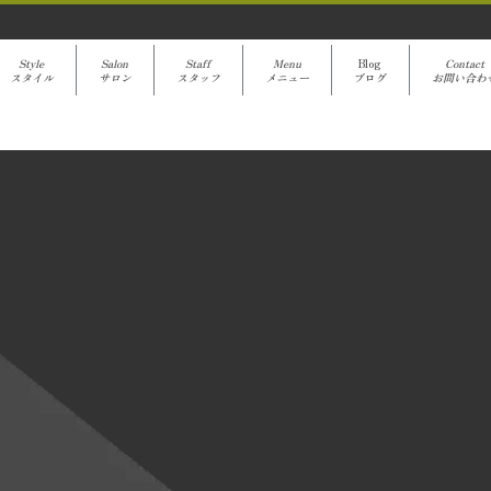
Style
Salon
Staff
Menu
Blog
Contact
スタイル
サロン
スタッフ
メニュー
ブログ
お問い合わ
avanti Blog
[%title%]
[%article%]
クーポンでご予約
[%category%]
[%article_date_notime%]