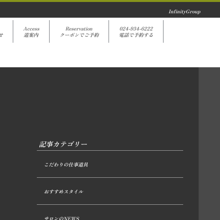
InfinityGroup
Access
Reservation
024-934-6222
せ
道案内
クーポンでご予約
電話で予約する
記事カテゴリー
こだわりの仕事道具
おすすめスタイル
サロンのNEWS