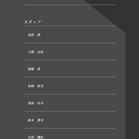
スタッフ
北原 潤
大隅 由夏
齋藤 茜
松崎 亜美
渡部 由乃
鈴木 愛可
有馬 颯紀