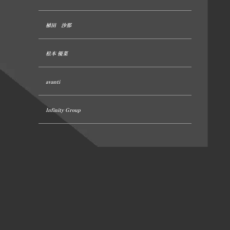
植田 沙那
松本 優菜
avanti
Infinity Group