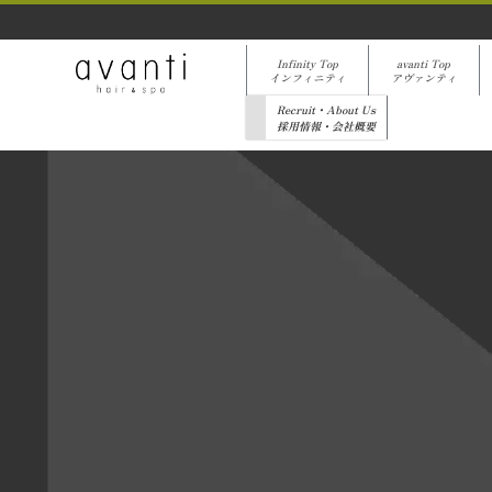
Infinity Top
avanti Top
インフィニティ
アヴァンティ
Recruit・About Us
採用情報・会社概要
[%list_start%]