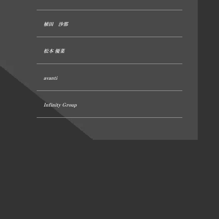
植田 沙那
松本 優菜
avanti
Infinity Group