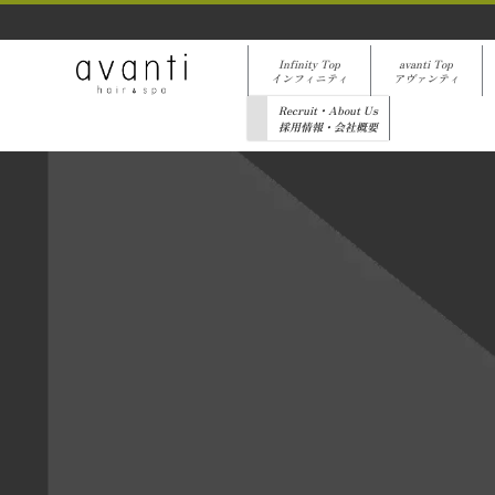
Infinity Top
avanti Top
インフィニティ
アヴァンティ
Recruit・About Us
採用情報・会社概要
[%list_start%]