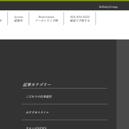
InfinityGroup
Access
Reservation
024-934-6222
せ
道案内
クーポンでご予約
電話で予約する
記事カテゴリー
こだわりの仕事道具
おすすめスタイル
サロンのNEWS