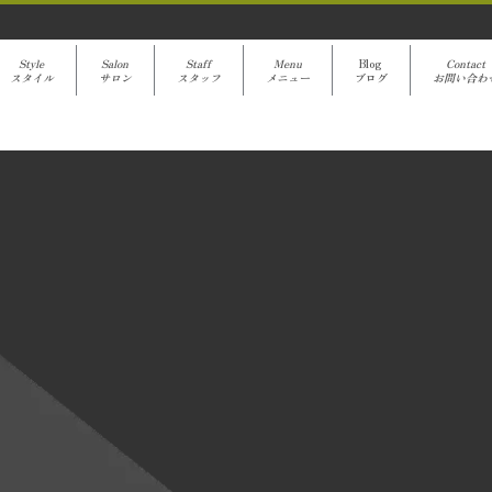
Style
Salon
Staff
Menu
Blog
Contact
スタイル
サロン
スタッフ
メニュー
ブログ
お問い合わ
avanti Blog
[%title%]
[%article%]
クーポンでご予約
[%category%]
[%article_date_notime%]