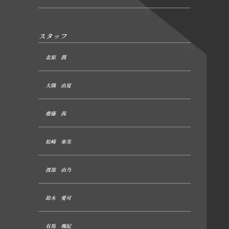
スタッフ
北原 潤
大隅 由夏
齋藤 茜
松崎 亜美
渡部 由乃
鈴木 愛可
有馬 颯紀