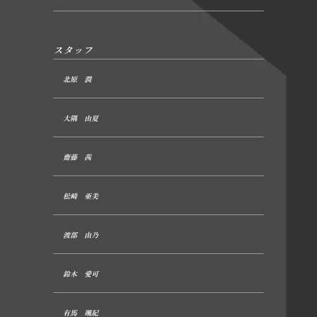
スタッフ
北原 潤
大隅 由夏
齋藤 茜
松崎 亜美
渡部 由乃
鈴木 愛可
有馬 颯紀