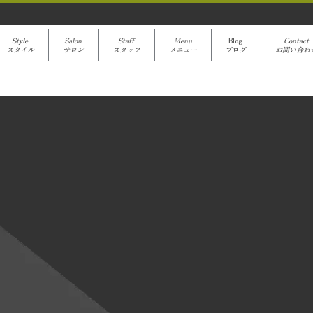
Style
Salon
Staff
Menu
Blog
Contact
スタイル
サロン
スタッフ
メニュー
ブログ
お問い合わ
avanti Blog
[%title%]
[%article%]
クーポンでご予約
[%category%]
[%article_date_notime%]