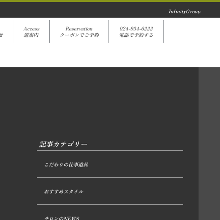
InfinityGroup
Access
Reservation
024-934-6222
せ
道案内
クーポンでご予約
電話で予約する
記事カテゴリー
こだわりの仕事道具
おすすめスタイル
サロンのNEWS