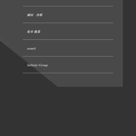
植田 沙那
松本 優菜
avanti
Infinity Group