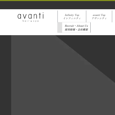
Infinity Top
avanti Top
インフィニティ
アヴァンティ
Recruit・About Us
採用情報・会社概要
[%list_start%]