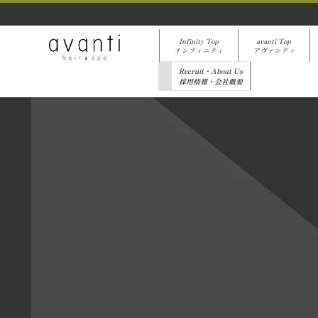
Infinity Top
avanti Top
インフィニティ
アヴァンティ
Recruit・About Us
採用情報・会社概要
[%list_start%]