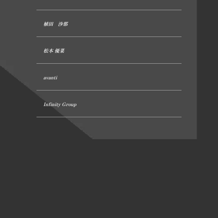
植田 沙那
松本 優菜
avanti
Infinity Group