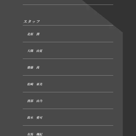
スタッフ
北原 潤
大隅 由夏
齋藤 茜
松崎 亜美
渡部 由乃
鈴木 愛可
有馬 颯紀