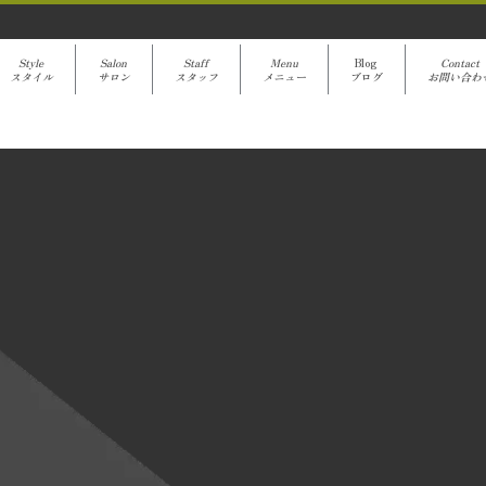
Style
Salon
Staff
Menu
Blog
Contact
スタイル
サロン
スタッフ
メニュー
ブログ
お問い合わ
avanti Blog
[%title%]
[%article%]
クーポンでご予約
[%category%]
[%article_date_notime%]