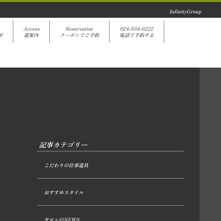
InfinityGroup
Access
Reservation
024-934-6222
せ
道案内
クーポンでご予約
電話で予約する
記事カテゴリー
こだわりの仕事道具
おすすめスタイル
サロンのNEWS