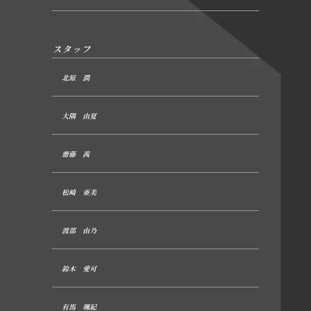
スタッフ
北原 潤
大隅 由夏
齋藤 茜
松崎 亜美
渡部 由乃
鈴木 愛可
有馬 颯紀