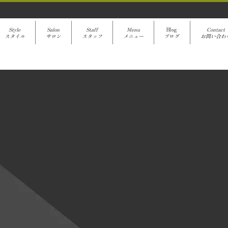
Style
Salon
Staff
Menu
Blog
Contact
スタイル
サロン
スタッフ
メニュー
ブログ
お問い合わ
avanti Blog
[%title%]
[%article%]
クーポンでご予約
[%category%]
[%article_date_notime%]