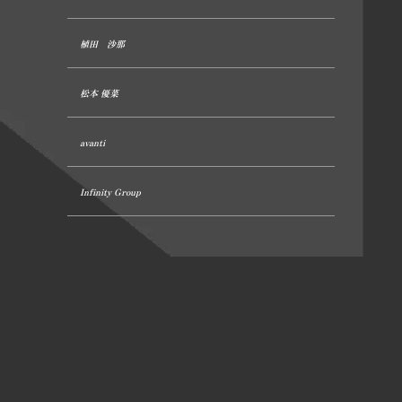
植田 沙那
松本 優菜
avanti
Infinity Group