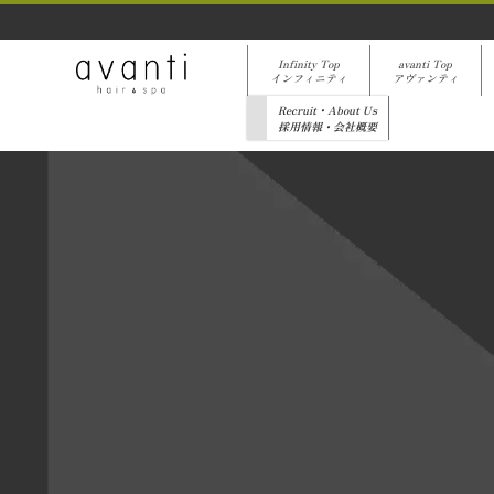
Infinity Top
avanti Top
インフィニティ
アヴァンティ
Recruit・About Us
採用情報・会社概要
[%list_start%]