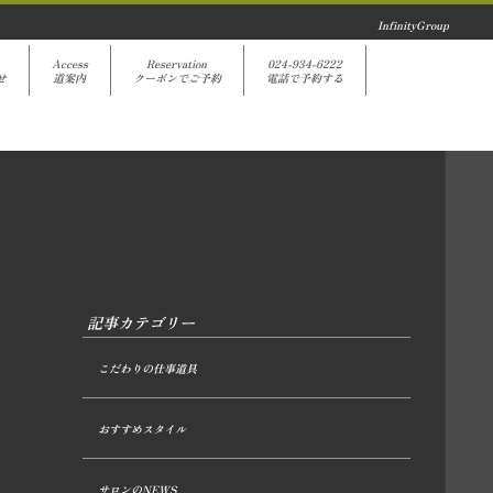
InfinityGroup
Access
Reservation
024-934-6222
せ
道案内
クーポンでご予約
電話で予約する
記事カテゴリー
こだわりの仕事道具
おすすめスタイル
サロンのNEWS