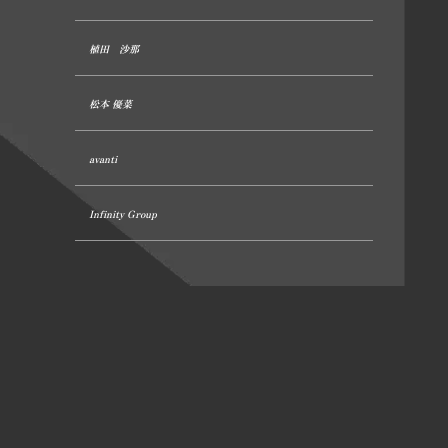
植田 沙那
松本 優菜
avanti
Infinity Group