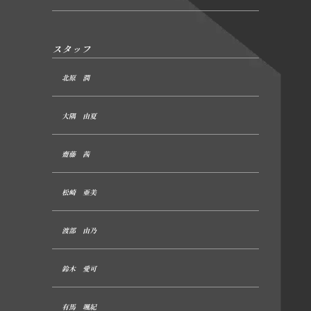
スタッフ
北原 潤
大隅 由夏
齋藤 茜
松崎 亜美
渡部 由乃
鈴木 愛可
有馬 颯紀