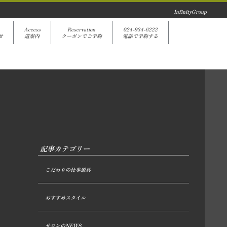
InfinityGroup
Access
Reservation
024-934-6222
せ
道案内
クーポンでご予約
電話で予約する
記事カテゴリー
こだわりの仕事道具
おすすめスタイル
サロンのNEWS