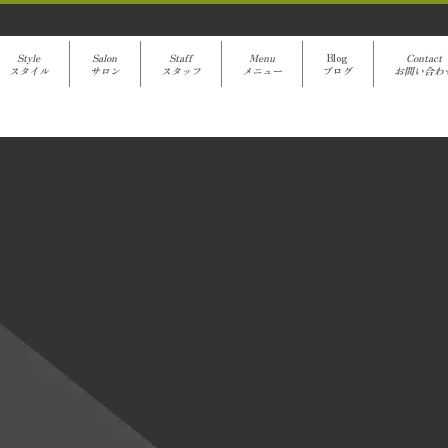
Style
Salon
Staff
Menu
Blog
Contact
スタイル
サロン
スタッフ
メニュー
ブログ
お問い合わ
avanti Blog
[%title%]
[%article%]
クーポンでご予約
[%category%]
[%article_date_notime%]