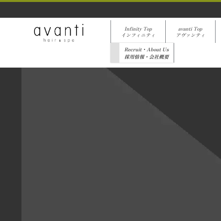
Infinity Top
avanti Top
インフィニティ
アヴァンティ
Recruit・About Us
採用情報・会社概要
[%list_start%]