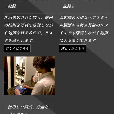
記録
記録☆
次回来店された時も、前回
お客様の大切なヘアスタイ
の技術を写真で確認しなが
ル履歴から何カ月前のスタ
ら施術を行えるので、リス
イルでも確認しながら施術
クを減らします。
に入る事ができます。
詳しくはこちら
詳しくはこちら
使用した薬剤、分量な