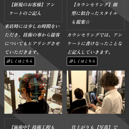
【新規のお客様】アン
【カウンセリング】顔
ケートのご記入
型に似合ったスタイル
も提案☆
来店時には少しお時間をい
ただき、技術の事から接客
カウンセリングでは、アン
についてもヒアリングさせ
ケートに書けなったことな
ていただきます。
ど記入していきます。
詳しくはこちら
詳しくはこちら
【施術中】技術工程も
仕上がりも【写真】で